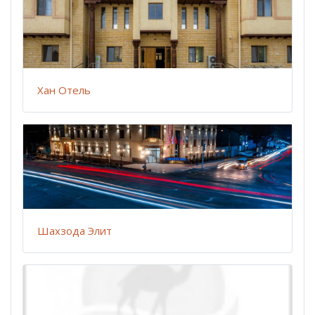
Хан Отель
Шахзода Элит