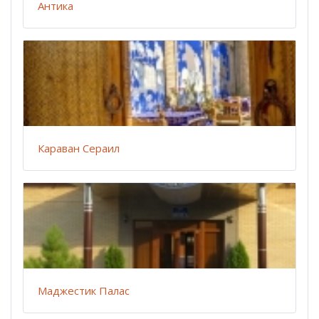
Антика
Караван Сераил
Маджестик Палас