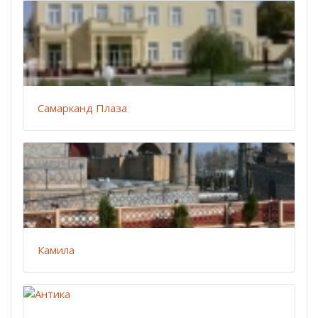
Cамарканд Плаза
Камила