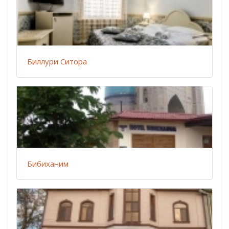
Биллури Ситора
Бибиханим