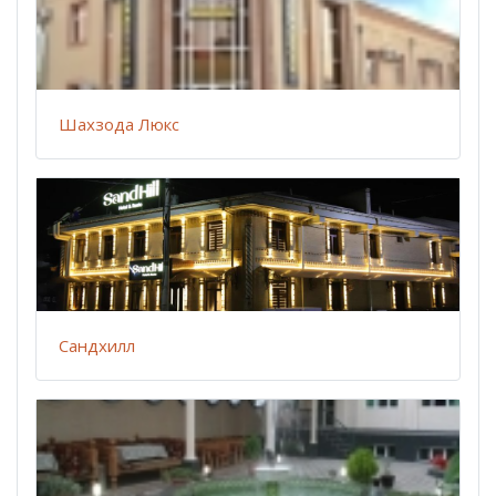
Шахзода Люкс
Сандхилл