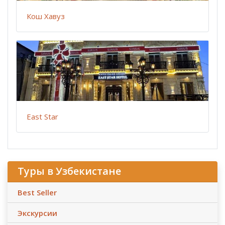
Кош Хавуз
East Star
Туры в Узбекистане
Best Seller
Экскурсии