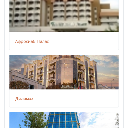
Афросиаб Палас
Дилимах