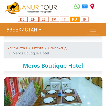
DE
EN
ES
FR
IT
RU
JP
УЗБЕКИСТАН
Узбекистан
Отели
Самарканд
Meros Boutique Hotel
Meros Boutique Hotel