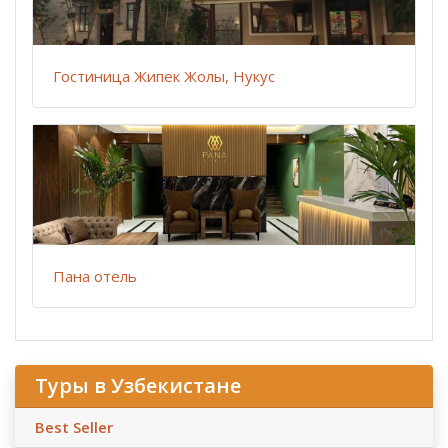
Гостиница Жипек Жолы, Нукус
Пана отель
Туры в Узбекистане
Best Seller