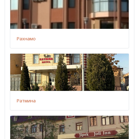
Рахнамо
Ратмина