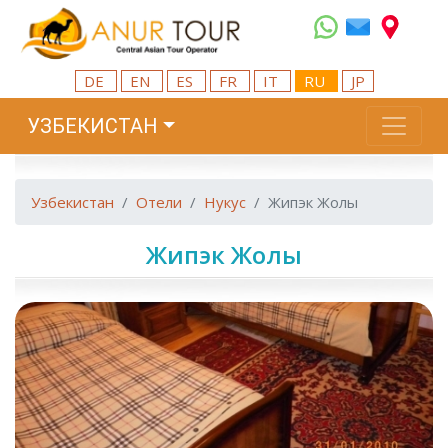
DE
EN
ES
FR
IT
RU
JP
УЗБЕКИСТАН
Узбекистан
Отели
Нукус
Жипэк Жолы
Жипэк Жолы