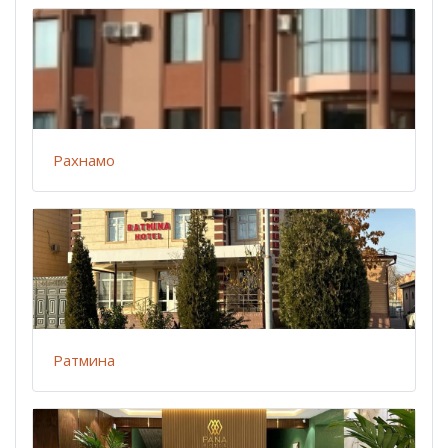
Рахнамо
Ратмина