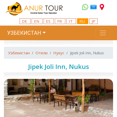
DE
EN
ES
FR
IT
RU
JP
УЗБЕКИСТАН
Узбекистан
Отели
Нукус
Jipek Joli Inn, Nukus
Jipek Joli Inn, Nukus