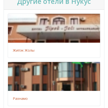
Другие отели в Нукус
Жипэк Жолы
Рахнамо