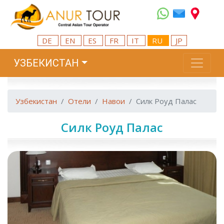
DE
EN
ES
FR
IT
RU
JP
УЗБЕКИСТАН
Узбекистан
Отели
Навои
Силк Роуд Палас
Силк Роуд Палас