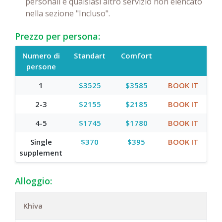
personali e qualsiasi altro servizio non elencato
nella sezione "Incluso".
Prezzo per persona:
Numero di
Standart
Comfort
persone
1
$3525
$3585
BOOK IT
2-3
$2155
$2185
BOOK IT
4-5
$1745
$1780
BOOK IT
Single
$370
$395
BOOK IT
supplement
Alloggio:
Khiva