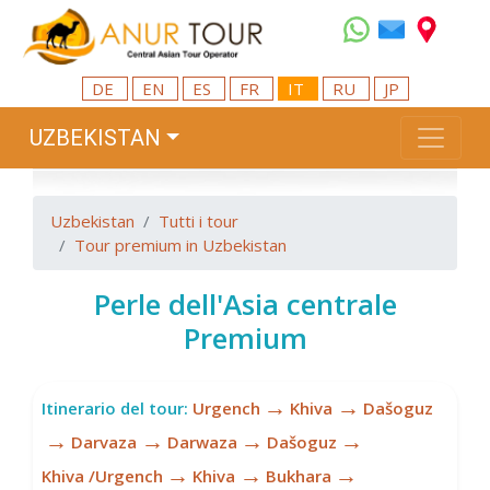
DE
EN
ES
FR
IT
RU
JP
UZBEKISTAN
Uzbekistan
Tutti i tour
Tour premium in Uzbekistan
Perle dell'Asia centrale
Premium
→
→
Itinerario del tour:
Urgench
Khiva
Dašoguz
→
→
→
→
Darvaza
Darwaza
Dašoguz
→
→
→
Khiva /Urgench
Khiva
Bukhara