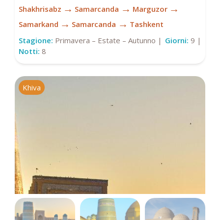
→
→
→
Shakhrisabz
Samarcanda
Marguzor
→
→
Samarkand
Samarcanda
Tashkent
Stagione:
Primavera – Estate – Autunno |
Giorni:
9 |
Notti:
8
Khiva
K