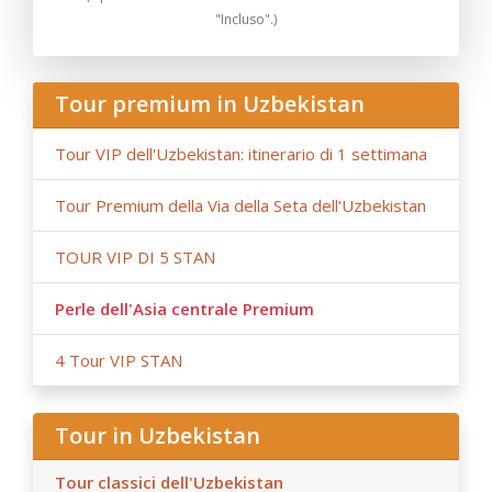
hotel, ai prezzi dei biglietti aerei/ferroviari, all'aumento
"Incluso".)
delle tasse e alle fluttuazioni del tasso di cambio può
influenzare il prezzo del tour;
- Anur Tour non è responsabile per circostanze di forza
Tour premium in Uzbekistan
maggiore (condizioni meteorologiche durante il viaggio,
lavori di riparazione o ricostruzione su tratti stradali,
Tour VIP dell'Uzbekistan: itinerario di 1 settimana
restrizioni governative).
Tour Premium della Via della Seta dell'Uzbekistan
TOUR VIP DI 5 STAN
Perle dell'Asia centrale Premium
4 Tour VIP STAN
Tour in Uzbekistan
Tour classici dell'Uzbekistan