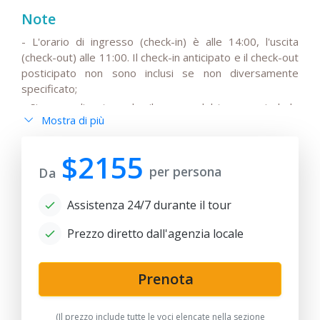
Note
- L'orario di ingresso (check-in) è alle 14:00, l'uscita
(check-out) alle 11:00. Il check-in anticipato e il check-out
posticipato non sono inclusi se non diversamente
specificato;
- Si prega di notare che il prezzo del tour non include
Mostra di più
l'IVA stagionale del 15%, che potrebbe essere aggiunta
al prezzo base del viaggio;
$2155
- Si prega di notare che gli autisti non parlano inglese o
per persona
Da
hanno solo una conoscenza di base della lingua;
- Tutte le modifiche all'itinerario di base, così come gli
Assistenza 24/7 durante il tour
orari dei trasferimenti a seconda dell'orario di
partenza/arrivo dei voli internazionali, devono essere
Prezzo diretto dall'agenzia locale
discussi e concordati in anticipo;
- Si prega di notare che i viaggi in treno possono essere
sostituiti da trasferimenti in auto a seconda della
Prenota
disponibilità dei biglietti e dell'orario dei treni;
- Dopo la data di pubblicazione, qualsiasi modifica agli
(Il prezzo include tutte le voci elencate nella sezione