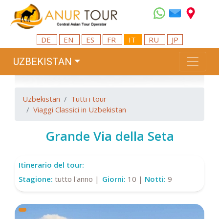
DE
EN
ES
FR
IT
RU
JP
UZBEKISTAN
Uzbekistan
Tutti i tour
Viaggi Classici in Uzbekistan
Grande Via della Seta
Itinerario del tour:
Stagione:
tutto l'anno |
Giorni:
10 |
Notti:
9