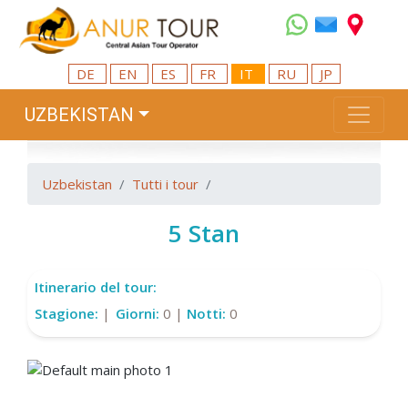
DE
EN
ES
FR
IT
RU
JP
UZBEKISTAN
Uzbekistan
Tutti i tour
5 Stan
Itinerario del tour:
Stagione:
|
Giorni:
0 |
Notti:
0