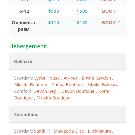
6-12
$530
$585
BOOK IT
Одномест.
$110
$120
BOOK IT
разм.
Hébergement:
Bukhara
Standart:
Lyabi House
,
An-Nur
,
Emir's Garden
,
Minzifa Boutique
,
Safiya Boutique
,
Malika Bukhara
Comfort:
Devon Begi
,
Devon Boutique
,
Komil
Boutique
,
Minzifa Boutique
Samarkand
Standart:
SandHill
,
Shaxzoda Elite
,
Bibikhanum
,