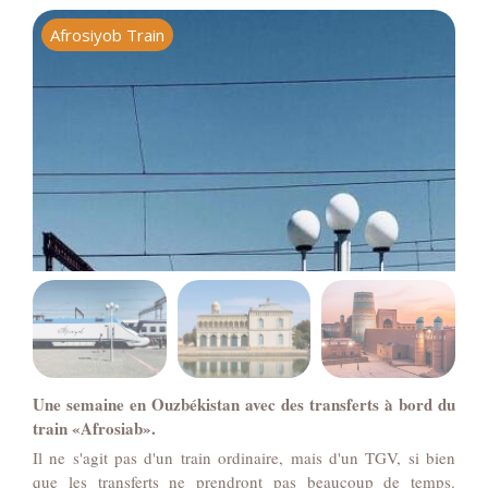
Afrosiyob Train
S
Une semaine en Ouzbékistan avec des transferts à bord du
train «Afrosiab».
Il ne s'agit pas d'un train ordinaire, mais d'un TGV, si bien
que les transferts ne prendront pas beaucoup de temps.