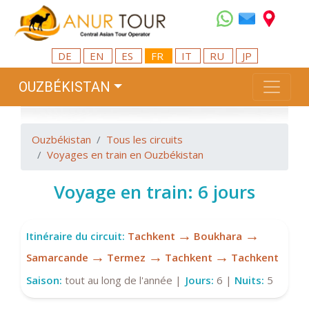
DE
EN
ES
FR
IT
RU
JP
OUZBÉKISTAN
Ouzbékistan
Tous les circuits
Voyages en train en Ouzbékistan
Voyage en train: 6 jours
→
→
Itinéraire du circuit:
Tachkent
Boukhara
→
→
→
Samarcande
Termez
Taсhkent
Tachkent
Saison:
tout au long de l'année |
Jours:
6 |
Nuits:
5