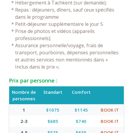
*
Hébergement à Tachkent (sur demande);
*
Repas : déjeuners, dîners, sauf ceux spécifiés
dans le programme
*
Petit-déjeuner supplémentaire le jour 5
*
Prise de photos et vidéos (appareils
professionnels);
*
Assurance personnelle/voyage, frais de
transport, pourboires, dépenses personnelles
et autres services non mentionnés dans «
Inclus dans le prix »;
Prix par personne :
Nombre de
Standart
Comfort
personnes
1
$1075
$1145
BOOK IT
2-3
$685
$740
BOOK IT
4-5
$575
$635
BOOK IT