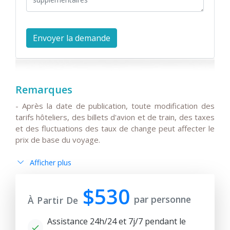
Remarques
- Après la date de publication, toute modification des
tarifs hôteliers, des billets d'avion et de train, des taxes
et des fluctuations des taux de change peut affecter le
prix de base du voyage.
Afficher plus
- Toute modification de l'itinéraire principal, des vols ou
des horaires de départ/arrivée des vols internationaux,
$530
doit être convenue avec les voyageurs et confirmée au
par personne
À Partir De
préalable.
Assistance 24h/24 et 7j/7 pendant le
- Veuillez noter que le(s) voyage(s) en train