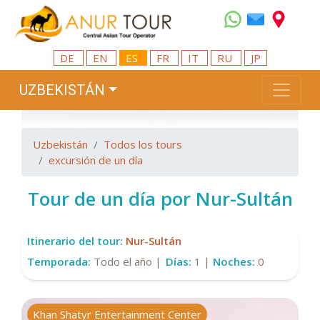
DE
EN
ES
FR
IT
RU
JP
UZBEKISTÁN
Uzbekistán
Todos los tours
excursión de un día
Tour de un día por Nur-Sultán
Itinerario del tour:
Nur-Sultán
Temporada:
Todo el año |
Días:
1 |
Noches:
0
Khan Shatyr Entertainment Center
A