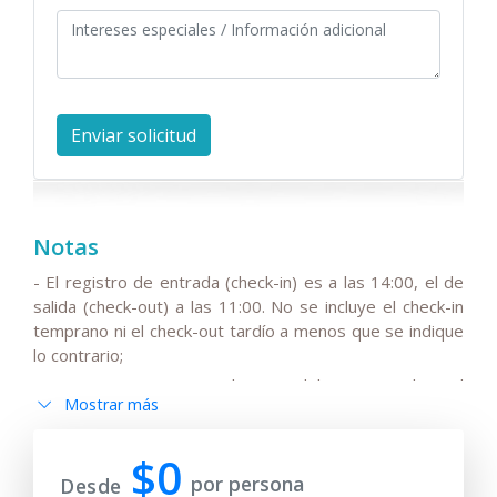
Notas
- El registro de entrada (check-in) es a las 14:00, el de
salida (check-out) a las 11:00. No se incluye el check-in
temprano ni el check-out tardío a menos que se indique
lo contrario;
- Tenga en cuenta que el precio del tour no incluye el
Mostrar más
IVA estacional del 15 %, el cual puede ser añadido al
precio base del viaje.
$0
- Tenga en cuenta que los conductores no hablan inglés
por persona
Desde
o solo hablan un inglés muy básico;