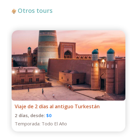
Otros tours
Viaje de 2 días al antiguo Turkestán
2 días,
desde:
$0
Temporada:
Todo El Año