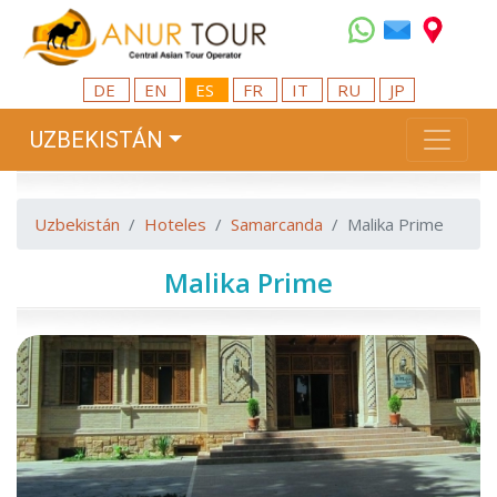
DE
EN
ES
FR
IT
RU
JP
UZBEKISTÁN
Uzbekistán
Hoteles
Samarcanda
Malika Prime
Malika Prime