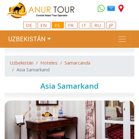
DE
EN
ES
FR
IT
RU
JP
UZBEKISTÁN
Uzbekistán
Hoteles
Samarcanda
Asia Samarkand
Asia Samarkand