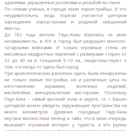
зданиями, украшенные росписями и резьбой по глине.
По словам ученых, в городе жили зороастрийцы. И это
неудивительно, ведь Хорезм считается центром
зарождения зороастризма и родиной священной
Авесты.
До 782 года жители Гяур-Калы боролись за свою
независимость, в XIII в город был разрушен монголо-
татарскими войсками. И только огромные стены из
массивных квадратных кирпичей с размерами сторон от
33 до 40 см и толщиной 9-10 см., свидетельствуют о
том, что когда-то здесь был город.
При археологических раскопках здесь были обнаружены
не только жилые постройки, но и различные цеха по
изготовлению керамики, железных изделий,
маслобойни, винодельческие мастерские. Поскольку
Гяур-Кала – самый высокий холм в округе, то с башен
цитадели можно увидеть окружающие пространства на
много километров. Древнее городище Гяур-Кала
окутано множеством легенд и тайн, что в свою очередь
вызывает огромный интерес у туриста, а его руины
напоминают о временах процветания древнего Хорезма.