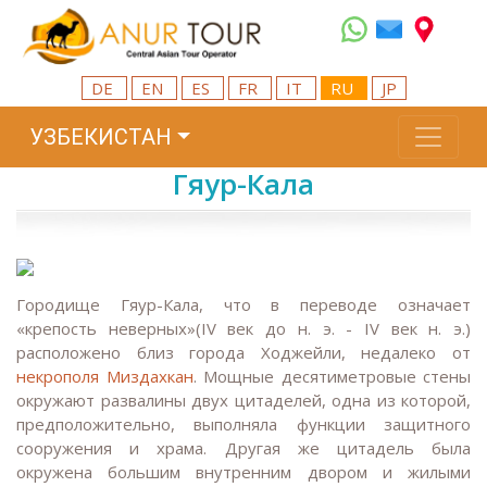
DE
EN
ES
FR
IT
RU
JP
УЗБЕКИСТАН
Гяур-Кала
Городище Гяур-Кала, что в переводе означает
«крепость неверных»(IV век до н. э. - IV век н. э.)
расположено близ города Ходжейли, недалеко от
некрополя Миздахкан
. Мощные десятиметровые стены
окружают развалины двух цитаделей, одна из которой,
предположительно, выполняла функции защитного
сооружения и храма. Другая же цитадель была
окружена большим внутренним двором и жилыми