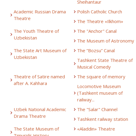
Sheihantaur
Academic Russian Drama
Polish Catholic Church
Theatre
The Theatre «Ilkhom»
The Youth Theatre of
The "Anchor" Canal
Uzbekistan
The Museum of Astronomy
The State Art Museum of
The “Bozsu” Canal
Uzbekistan
Tashkent State Theatre of
Musical Comedy
Theatre of Satire named
The square of memory
after A. Kahhara
Locomotive Museum
(Tashkent museum of
railway...
Uzbek National Academic
The "Salar" Channel
Drama Theatre
Tashkent railway station
The State Museum of
«Aladdin» Theatre
Timurids History