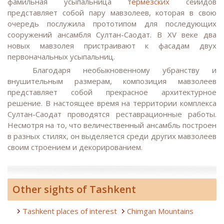
фамильная усыпальница
термезских
сейидов
представляет собой пару мавзолеев, которая в свою
очередь послужила прототипом для последующих
сооружений ансамбля Султан-Саодат. В XV веке два
новых мавзолея пристраивают к фасадам двух
первоначальных усыпальниц.
Благодаря необыкновенному убранству и
внушительным размерам, композиция мавзолеев
представляет собой прекрасное архитектурное
решение. В настоящее время на территории комплекса
Султан-Саодат проводятся реставрационные работы.
Несмотря на то, что величественный ансамбль построен
в разных стилях, он выделяется среди других мавзолеев
своим строением и декорированием.
Other sights of Tashkent
Tashkent places of interest
Chimgan Mountains