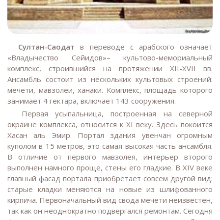
Султан-Саодат
в переводе с арабского означает
«Владычество Сейидов»– культово-мемориальный
комплекс, строившийся на протяжении XII-XVII вв.
Ансамбль состоит из нескольких культовых строений:
мечети, мавзолеи, ханаки. Комплекс, площадь которого
занимает 4 гектара, включает 143 сооружения.
Первая усыпальница, построенная на северной
окраине комплекса, относится к XI веку. Здесь покоится
Хасан аль Эмир. Портал здания увенчан огромным
куполом в 15 метров, это самая высокая часть ансамбля.
В отличие от первого мавзолея, интерьер второго
выполнен намного проще, стены его гладкие. В XIV веке
главный фасад портала приобретает совсем другой вид:
старые кладки меняются на новые из шлифованного
кирпича. Первоначальный вид свода мечети неизвестен,
так как он неоднократно подвергался ремонтам. Сегодня