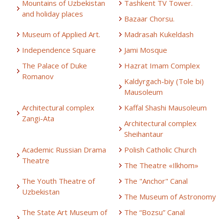
Mountains of Uzbekistan
Tashkent TV Tower.
and holiday places
Bazaar Chorsu.
Museum of Applied Art.
Madrasah Kukeldash
Independence Square
Jami Mosque
The Palace of Duke
Hazrat Imam Complex
Romanov
Kaldyrgach-biy (Tole bi)
Mausoleum
Architectural complex
Kaffal Shashi Mausoleum
Zangi-Ata
Architectural complex
Sheihantaur
Academic Russian Drama
Polish Catholic Church
Theatre
The Theatre «Ilkhom»
The Youth Theatre of
The "Anchor" Canal
Uzbekistan
The Museum of Astronomy
The State Art Museum of
The “Bozsu” Canal