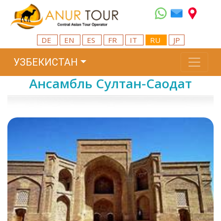
DE
EN
ES
FR
IT
RU
JP
УЗБЕКИСТАН
Ансамбль Султан-Саодат