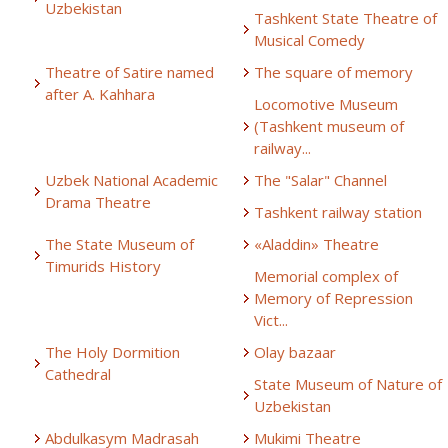
Uzbekistan
Tashkent State Theatre of
Musical Comedy
Theatre of Satire named
The square of memory
after A. Kahhara
Locomotive Museum
(Tashkent museum of
railway...
Uzbek National Academic
The "Salar" Channel
Drama Theatre
Tashkent railway station
The State Museum of
«Aladdin» Theatre
Timurids History
Memorial complex of
Memory of Repression
Vict...
The Holy Dormition
Olay bazaar
Cathedral
State Museum of Nature of
Uzbekistan
Abdulkasym Madrasah
Mukimi Theatre