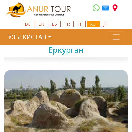
DE
EN
ES
FR
IT
RU
JP
УЗБЕКИСТАН
Еркурган