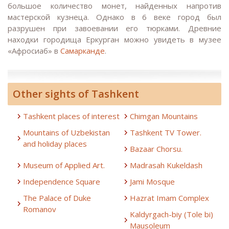
большое количество монет, найденных напротив
мастерской кузнеца. Однако в 6 веке город был
разрушен при завоевании его тюрками. Древние
находки городища Еркурган можно увидеть в музее
«Афросиаб» в
Самарканде
.
Other sights of Tashkent
Tashkent places of interest
Chimgan Mountains
Mountains of Uzbekistan
Tashkent TV Tower.
and holiday places
Bazaar Chorsu.
Museum of Applied Art.
Madrasah Kukeldash
Independence Square
Jami Mosque
The Palace of Duke
Hazrat Imam Complex
Romanov
Kaldyrgach-biy (Tole bi)
Mausoleum