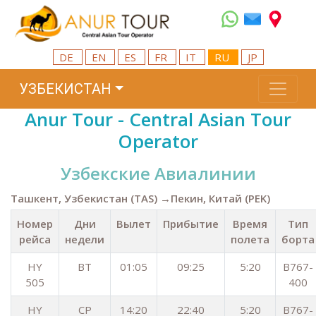
DE
EN
ES
FR
IT
RU
JP
УЗБЕКИСТАН
Anur Tour - Central Asian Tour
Operator
Узбекские Авиалинии
Ташкент, Узбекистан (TAS) →Пекин, Китай (PEK)
Номер
Дни
Вылет
Прибытие
Время
Тип
рейса
недели
полета
борта
HY
ВТ
01:05
09:25
5:20
B767-
505
400
HY
СР
14:20
22:40
5:20
B767-