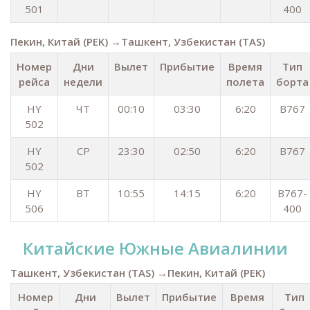
501
400
Пекин, Китай (PEK) →Ташкент, Узбекистан (TAS)
Номер
Дни
Вылет
Прибытие
Время
Тип
рейса
недели
полета
борта
HY
ЧТ
00:10
03:30
6:20
B767
502
HY
СР
23:30
02:50
6:20
B767
502
HY
ВТ
10:55
14:15
6:20
B767-
506
400
Китайские Южные Авиалинии
Ташкент, Узбекистан (TAS) →Пекин, Китай (PEK)
Номер
Дни
Вылет
Прибытие
Время
Тип