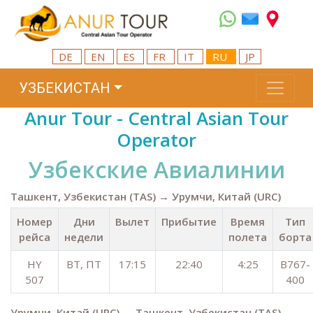
DE
EN
ES
FR
IT
RU
JP
УЗБЕКИСТАН
Anur Tour - Central Asian Tour
Operator
Узбекские Авиалинии
Ташкент, Узбекистан (TAS) → Урумчи, Китай (URC)
Номер
Дни
Вылет
Прибытие
Время
Тип
рейса
недели
полета
борта
HY
ВТ, ПТ
17:15
22:40
4:25
B767-
507
400
Урумчи, Китай (URC) → Ташкент, Узбекистан (TAS)