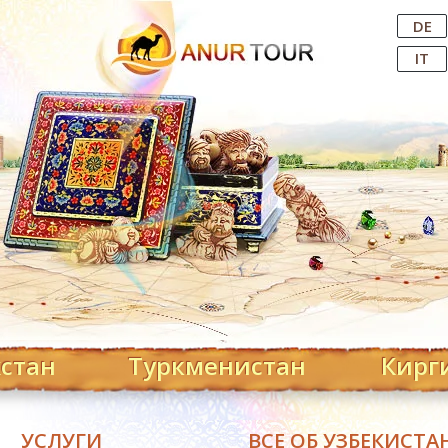
Central Asian Tour Operator
DE
IT
хстан
Туркменистан
Кирг
УСЛУГИ
ВСЕ ОБ УЗБЕКИСТА