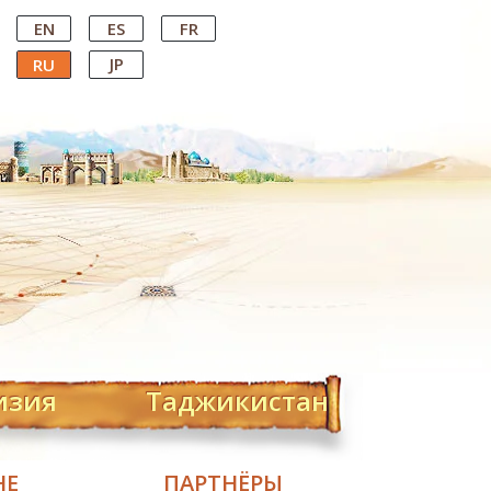
EN
ES
FR
JP
RU
изия
Таджикистан
НЕ
ПАРТНЁРЫ