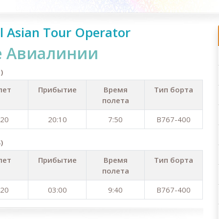
l Asian Tour Operator
е Авиалинии
)
лет
Прибытие
Время
Тип борта
полета
:20
20:10
7:50
B767-400
)
лет
Прибытие
Время
Тип борта
полета
:20
03:00
9:40
B767-400