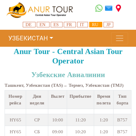
DE
EN
ES
FR
IT
RU
JP
УЗБЕКИСТАН
Anur Tour - Central Asian Tour
Operator
Узбекские Авиалинии
Ташкент, Узбекистан (TAS)→ Термез, Узбекистан (TMJ)
Номер
Дни
Вылет
Прибытие
Время
Тип
рейса
недели
полета
борта
HY65
СР
10:00
11:20
1:20
B757
HY65
СБ
09:00
10:20
1:20
B757