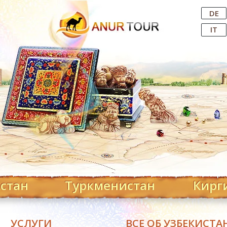
Central Asian Tour Operator
DE
IT
хстан
Туркменистан
Кирг
УСЛУГИ
ВСЕ ОБ УЗБЕКИСТА