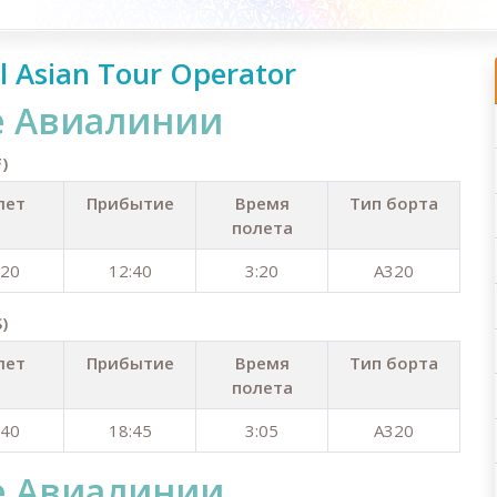
l Asian Tour Operator
е Aвиалинии
)
лет
Прибытие
Время
Тип борта
полета
:20
12:40
3:20
A320
)
лет
Прибытие
Время
Тип борта
полета
:40
18:45
3:05
A320
е Aвиалинии