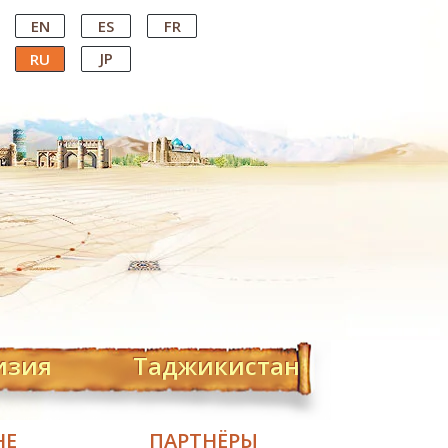
EN
ES
FR
JP
RU
изия
Таджикистан
НЕ
ПАРТНЁРЫ