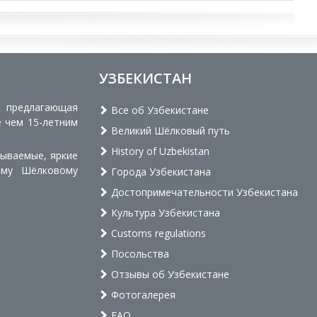
УЗБЕКИСТАН
, предлагающая
Все об Узбекистане
е чем 15-летним
Великий Шёлковый путь
History of Uzbekistan
бываемые, яркие
ому Шёлковому
Города Узбекистана
Достопримечательности Узбекистана
Культура Узбекистана
Customs regulations
Посольства
Отзывы об Узбекистане
Фотогалерея
FAQ