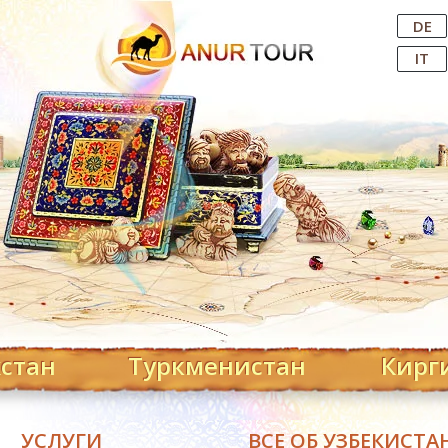
Central Asian Tour Operator
DE
IT
хстан
Туркменистан
Кирг
УСЛУГИ
ВСЕ ОБ УЗБЕКИСТА