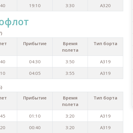
:40
19:10
3:30
A320
офлот
)
лет
Прибытие
Время
Тип борта
полета
:40
04:30
3:50
A319
:10
04:05
3:55
A319
)
лет
Прибытие
Время
Тип борта
полета
:45
01:10
3:20
A319
:20
00:40
3:20
A319