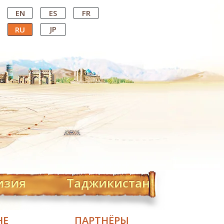
EN
ES
FR
JP
RU
изия
Таджикистан
НЕ
ПАРТНЁРЫ