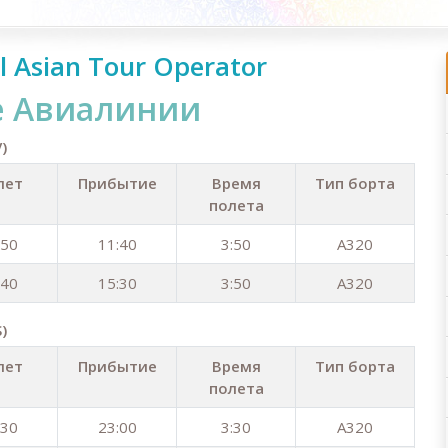
l Asian Tour Operator
е Aвиалинии
)
лет
Прибытие
Время
Тип борта
полета
:50
11:40
3:50
A320
:40
15:30
3:50
A320
)
лет
Прибытие
Время
Тип борта
полета
:30
23:00
3:30
A320