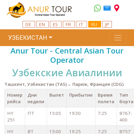
DE
EN
ES
FR
IT
RU
JP
УЗБЕКИСТАН
Anur Tour - Central Asian Tour
Operator
Узбекские Авиалинии
Ташкент, Узбекистан (TAS)→ Париж, Франция (CDG)
Номер
Дни
Вылет
Прибытие
Время
Тип
рейса
недели
полета
борта
HY
ПТ
15:05
19:30
7:25
B767-
251
400
HY
ВТ
15:00
19:25
7:25
B757