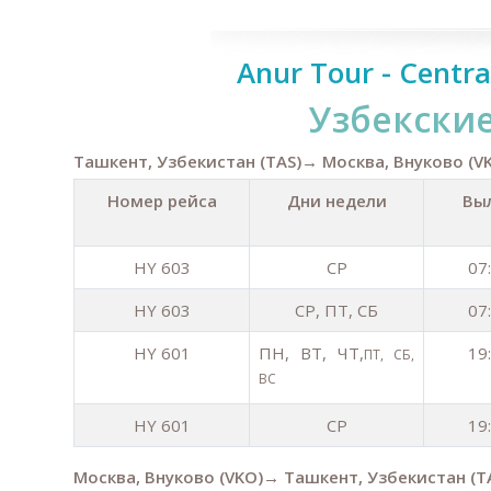
Anur Tour - Centra
Узбекски
Ташкент, Узбекистан (TAS)→ Москва, Внуково (V
Номер рейса
Дни недели
Вы
HY 603
СР
07
HY 603
СР, ПТ, СБ
07
HY 601
ПН, ВТ, ЧТ,
19
ПТ, СБ,
ВС
HY 601
СР
19
Москва,
Внуково (VKO)
→ Ташкент, Узбекистан (T