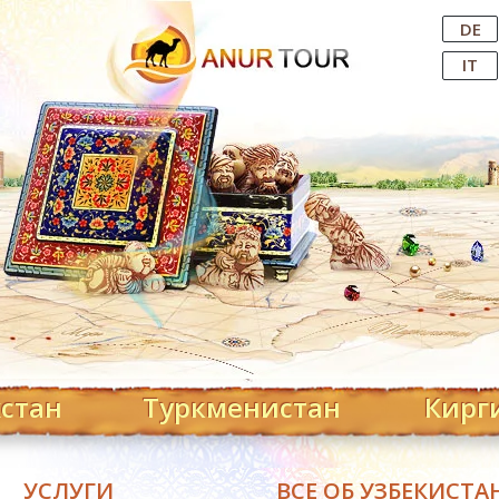
Central Asian Tour Operator
DE
IT
хстан
Туркменистан
Кирг
УСЛУГИ
ВСЕ ОБ УЗБЕКИСТА