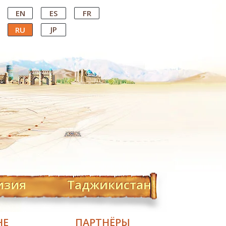
EN
ES
FR
JP
RU
изия
Таджикистан
НЕ
ПАРТНЁРЫ