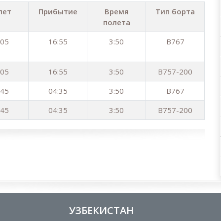
лет
Прибытие
Время
Тип борта
полета
:05
16:55
3:50
B767
:05
16:55
3:50
B757-200
:45
04:35
3:50
B767
:45
04:35
3:50
B757-200
УЗБЕКИСТАН