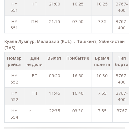
HY
ЧТ
21:00
10:25
10:25
B767-
551
400
HY
ПН
21:15
07:50
7:35
B767-
551
400
Куала Лумпур, Малайзия (KUL)→ Ташкент, Узбекистан
(TAS)
Номер
Дни
Вылет
Прибытие
Время
Тип
рейса
недели
полета
борта
HY
ВТ
09:20
16:50
10:30
B767-
552
400
HY
ПТ
11:45
16:40
7:55
B767-
552
400
HY
22:35
03:30
7:55
B767
СР
554