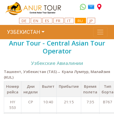
DE
EN
ES
FR
IT
RU
JP
УЗБЕКИСТАН
Anur Tour - Central Asian Tour
Operator
Узбекские Aвиалинии
Ташкент, Узбекистан (TAS)→ Куала Лумпур, Малайзия
(KUL)
Номер
Дни
Вылет
Прибытие
Время
Тип
рейса
недели
полета
борта
HY
СР
10:40
21:15
7:35
B767
553