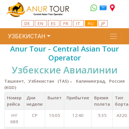
DE
EN
ES
FR
IT
RU
JP
УЗБЕКИСТАН
Anur Tour - Central Asian Tour
Operator
Узбекские Aвиалинии
Ташкент, Узбекистан (TAS)→ Калининград, Россия
(KGD)
Номер
Дни
Вылет
Прибытие
Время
Тип
рейса
недели
полета
борта
HY
СР
10:05
12:40
5:35
А320
689