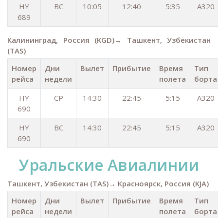
HY
ВС
10:05
12:40
5:35
А320
689
Калининград, Россия (KGD)→ Ташкент, Узбекистан
(TAS)
Номер
Дни
Вылет
Прибытие
Время
Тип
рейса
недели
полета
борта
HY
СР
14:30
22:45
5:15
А320
690
HY
ВС
14:30
22:45
5:15
А320
690
Уральские Aвиалинии
Ташкент, Узбекистан (TAS)→ Красноярск, Россия (KJA)
Номер
Дни
Вылет
Прибытие
Время
Тип
рейса
недели
полета
борта