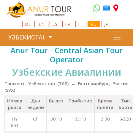
DE
EN
ES
FR
IT
RU
JP
УЗБЕКИСТАН
Anur Tour - Central Asian Tour
Operator
Узбекские Aвиалинии
Ташкент, Узбекистан (TAS) → Екатеринбург, Россия
(SVX)
Номер
Дни
Вылет
Прибытие
Время
Тип
рейса
недели
полета
борта
HY
СР
00:10
03:10
3:00
A320
661