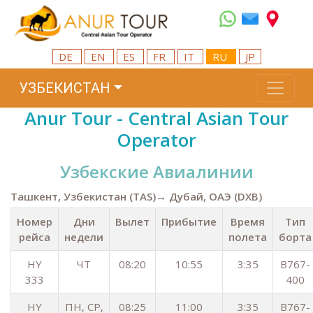
DE
EN
ES
FR
IT
RU
JP
УЗБЕКИСТАН
Anur Tour - Central Asian Tour
Operator
Узбекские Aвиалинии
Ташкент, Узбекистан (TAS)→ Дубай, ОАЭ (DXB)
Номер
Дни
Вылет
Прибытие
Время
Тип
рейса
недели
полета
борта
HY
ЧТ
08:20
10:55
3:35
B767-
333
400
HY
ПН, СР,
08:25
11:00
3:35
B767-