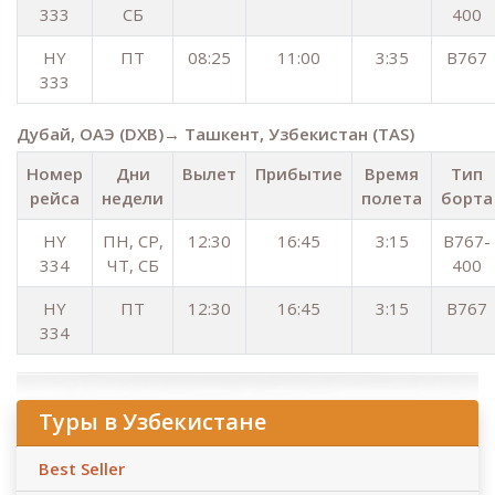
333
СБ
400
HY
ПТ
08:25
11:00
3:35
B767
333
Дубай, ОАЭ (DXB)→ Ташкент, Узбекистан (TAS)
Номер
Дни
Вылет
Прибытие
Время
Тип
рейса
недели
полета
борта
HY
ПН, СР,
12:30
16:45
3:15
B767-
334
ЧТ, СБ
400
HY
ПТ
12:30
16:45
3:15
B767
334
Туры в Узбекистане
Best Seller