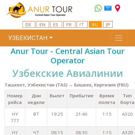
DE
EN
ES
FR
IT
RU
JP
УЗБЕКИСТАН
Anur Tour - Central Asian Tour
Operator
Узбекские Aвиалинии
Ташкент, Узбекистан (TAS) → Бишкек, Киргизия (FRU)
Номер
Дни
Вылет
Прибытие
Время
Тип
рейса
недели
полета
борта
HY
ВТ
19:25
21:40
1:15
A320
777
HY
ЧТ
06:15
08:30
1:15
A320