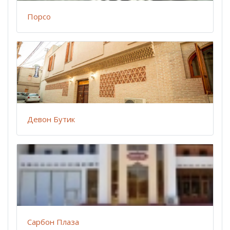
Порсо
Девон Бутик
Сарбон Плаза