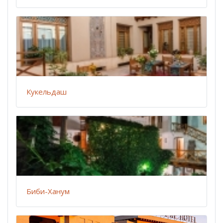
Кукельдаш
Биби-Ханум