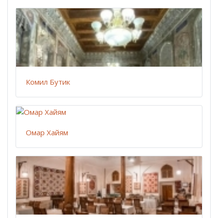
Комил Бутик
Омар Хайям