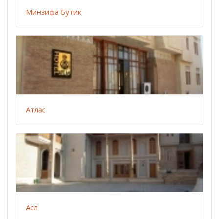
Минзифа Бутик
Атлас
Асл