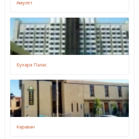
Амулет
Бухара Палас
Караван