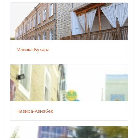
Малика Бухара
Назира-Азизбек