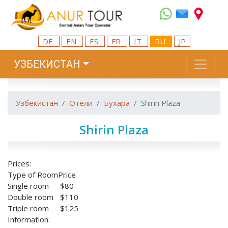
DE
EN
ES
FR
IT
RU
JP
УЗБЕКИСТАН
Узбекистан
Отели
Бухара
Shirin Plaza
Shirin Plaza
Prices:
Type of Room
Price
Single room
$80
Double room
$110
Triple room
$125
Information: