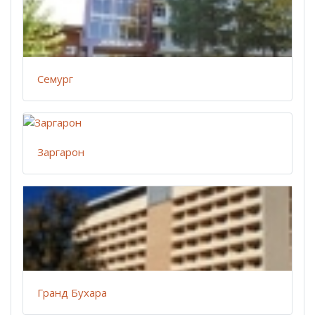
Семург
Заргарон
Гранд Бухара