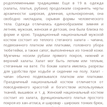
родоплеменными традициями. Еще в 19 в. одежда
(халаты, платья, рубахи) продолжали сохранять черты
архаичности: широкая, длинная, цельнокроеная, она
свободно ниспадала, скрывая формы человеческого
тела. Одежда отличалась единообразием: зимняя и
летняя, мужская, женская и детская, она была близка по
форме и крою. Традиционный национальный мужской
костюм состоит из теплого стеганого халата - чапана,
подвязанного платком или платками, головного убора
тюбетейки, а также сапог, выполненных из тонкой кожи.
Мужчины носили рубахи прямого покроя, нижний и
верхний халаты. Халат мог быть легким или теплым,
стеганным на вате. По бокам халата имелись разрезы
для удобства при ходьбе и сидении на полу. Халат -
чапан обычно подвязывался платком или платками.
Праздничный национальный костюм отличается от
повседневного красотой и богатством используемых
тканей, вышивок и т. д. Женский национальный костюм
состоит из халата, функционального платья простого
покроя из хан-атласа, и шаровар - широких тонких брюк,