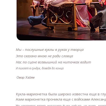
Мы – послушные куклы в руках у творца
Это сказано мною не ради словца
Нас по сцене всевышний на ниточках водит
И пихает в сундук, доведя до конца
Омар Хайям
Кукла-марионетка была широко известна еще в глу
Азии марионетка проникла еще с войсками Алексан
На некоторое время искусство было забыто, но вновь воз