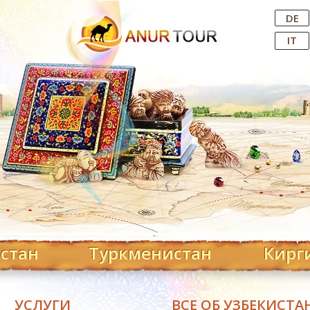
Central Asian Tour Operator
DE
IT
хстан
Туркменистан
Кирг
УСЛУГИ
ВСЕ ОБ УЗБЕКИСТА