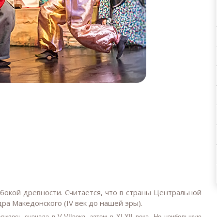
бокой древности. Считается, что в страны Центральной
дра Македонского (
IV
век до нашей эры).
родилось сначала в
V
-
VII
века, затем в
XI
-
XII
века. Но наибольшую