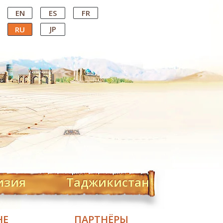
EN
ES
FR
JP
RU
изия
Таджикистан
НЕ
ПАРТНЁРЫ