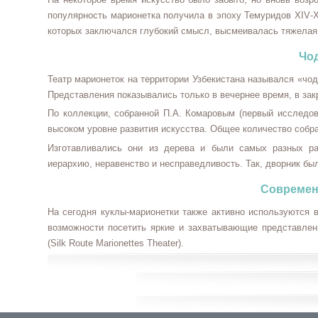
популярность марионетка получила в эпоху Темуридов
XIV
-
которых заключался глубокий смысл, высмеивалась тяжелая
Чо
Театр марионеток на территории Узбекистана назывался «чод
Представления показывались только в вечернее время, в з
По коллекции, собранной П.А. Комаровым (первый исследова
высоком уровне развития искусства. Общее количество собра
Изготавливались они из дерева и были самых разных ра
иерархию, неравенство и несправедливость. Так, дворник был
Современ
На сегодня куклы-марионетки также активно используются 
возможности посетить яркие и захватывающие представлен
(
Silk Route Marionettes Theater
).