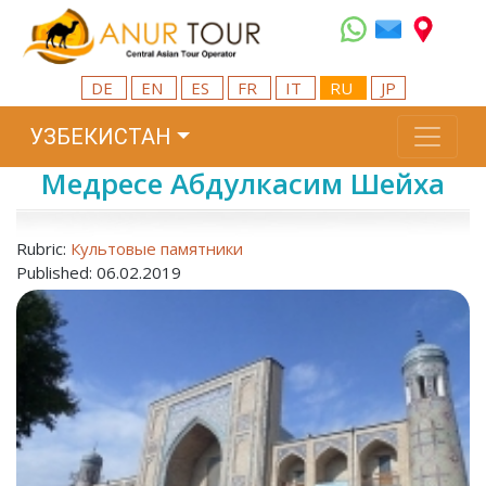
DE
EN
ES
FR
IT
RU
JP
УЗБЕКИСТАН
Медресе Абдулкасим Шейха
Rubric:
Культовые памятники
Published: 06.02.2019