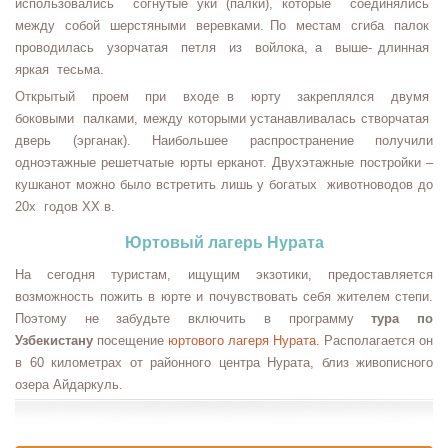
использовались согнутые уки (палки), которые соединялись
между собой шерстяными веревками. По местам сгиба палок
проводилась узорчатая петля из войлока, а выше- длинная
яркая тесьма.
Открытый проем при входе в юрту закреплялся двумя
боковыми палками, между которыми устанавливалась створчатая
дверь (эрганак). Наибольшее распространение получили
одноэтажные решетчатые юрты ерканот. Двухэтажные постройки –
кушканот можно было встретить лишь у богатых животноводов до
20х годов ХХ в.
Юртовый лагерь Нурата
На сегодня туристам, ищущим экзотики, предоставляется
возможность пожить в юрте и почувствовать себя жителем степи.
Поэтому не забудьте включить в программу
тура по
Узбекистану
посещение
юртового лагеря Нурата
. Располагается он
в 60 километрах от районного центра Нурата, близ живописного
озера Айдаркуль.