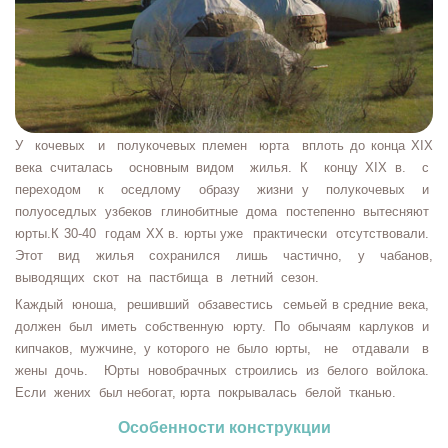
У кочевых и полукочевых племен юрта вплоть до конца
XIX
века считалась основным видом жилья. К концу
XIX
в. с
переходом к оседлому образу жизни у полукочевых и
полуоседлых узбеков глинобитные дома постепенно вытесняют
юрты.К 30-40 годам ХХ в. юрты уже практически отсутствовали.
Этот вид жилья сохранился лишь частично, у чабанов,
выводящих скот на пастбища в летний сезон.
Каждый юноша, решивший обзавестись семьей в средние века,
должен был иметь собственную юрту. По обычаям карлуков и
кипчаков, мужчине, у которого не было юрты, не отдавали в
жены дочь. Юрты новобрачных строились из белого войлока.
Если жених был небогат, юрта покрывалась белой тканью.
Особенности конструкции