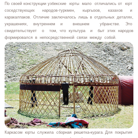
По своей конструкции узбекские юрты мало отличались от юрт
соседствующих народов-туркмен, кыргызов, казахов и
каракалпаков. Отличие заключалось лишь в отдельных деталях,
украшениях, внутреннем и внешнем убранстве. Это
свидетельствует о том, что культура и быт этих народов
формировался в непосредственной связи между собой.
Каркасом юрты служила сборная решетка-курага. Для покрытия