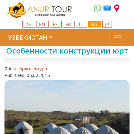
DE
EN
ES
FR
IT
RU
JP
УЗБЕКИСТАН
Особенности конструкции юрт
Rubric:
Архитектура
Published: 05.02.2015