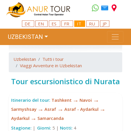
DE
EN
ES
FR
IT
RU
JP
UZBEKISTAN
Uzbekistan
Tutti i tour
Viaggi Avventure in Uzbekistan
Tour escursionistico di Nurata
→
→
Itinerario del tour:
Tashkent
Navoi
→
→
→
Sarmyshsay
Asraf
Asraf - Aydarkul
→
Aydarkul
Samarcanda
Stagione:
|
Giorni:
5 |
Notti:
4