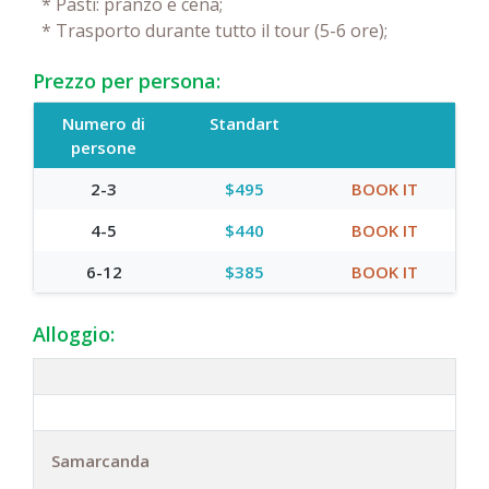
*
Pasti: pranzo e cena;
*
Trasporto durante tutto il tour (5-6 ore);
Prezzo per persona:
Numero di
Standart
persone
2-3
$495
BOOK IT
4-5
$440
BOOK IT
6-12
$385
BOOK IT
Alloggio:
Samarcanda