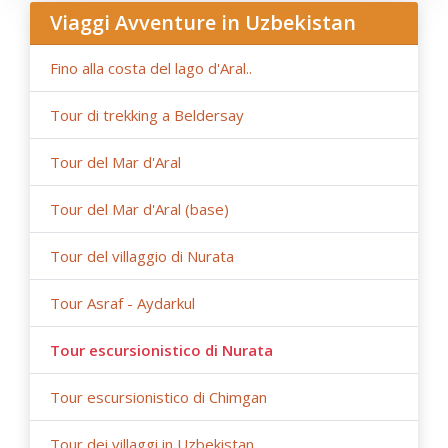
- Anur Tour non è responsabile per circostanze di forza
Viaggi Avventure in Uzbekistan
maggiore (condizioni meteorologiche durante il viaggio,
lavori di riparazione o ricostruzione su tratti stradali,
Fino alla costa del lago d'Aral..
restrizioni governative).
Tour di trekking a Beldersay
Tour del Mar d'Aral
Tour del Mar d'Aral (base)
Tour del villaggio di Nurata
Tour Asraf - Aydarkul
Tour escursionistico di Nurata
Tour escursionistico di Chimgan
Tour dei villaggi in Uzbekistan