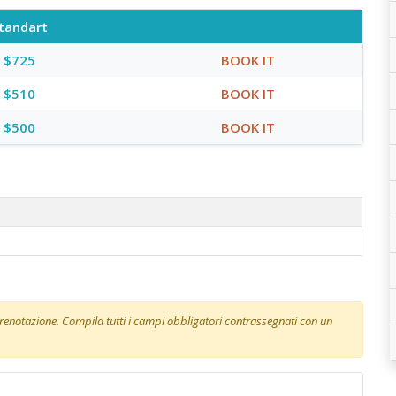
tandart
$725
BOOK IT
$510
BOOK IT
$500
BOOK IT
 prenotazione. Compila tutti i campi obbligatori contrassegnati con un