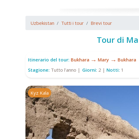
Uzbekistan
Tutti i tour
Brevi tour
Tour di Ma
→
→
Itinerario del tour:
Bukhara
Mary
Bukhara
Stagione:
Tutto l'anno |
Giorni:
2 |
Notti:
1
Kyz Kala