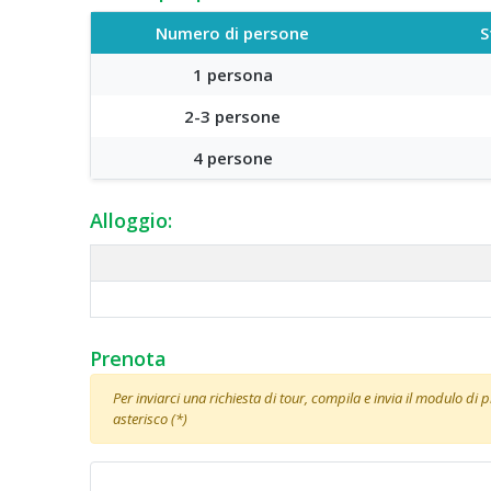
Numero di persone
S
1 persona
2-3 persone
4 persone
Alloggio:
Prenota
Per inviarci una richiesta di tour, compila e invia il modulo di
asterisco (*)