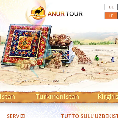
Central Asian Tour Operator
DE
IT
istan
Turkmenistan
Kirghi
SERVIZI
TUTTO SULL'UZBEKIS