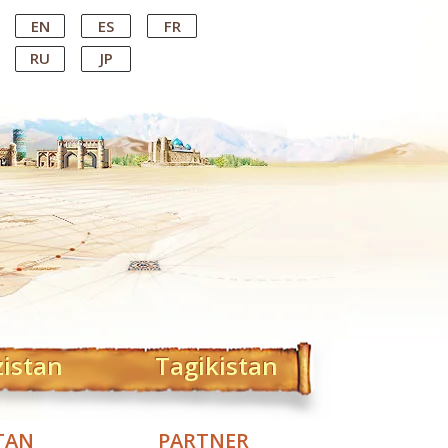
EN
ES
FR
RU
JP
zistan
Tagikistan
TAN
PARTNER