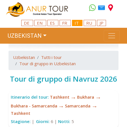
DE
EN
ES
FR
IT
RU
JP
UZBEKISTAN
Uzbekistan
Tutti i tour
Tour di gruppo in Uzbekistan
Tour di gruppo di Navruz 2026
→
→
Itinerario del tour:
Tashkent
Bukhara
→
→
Bukhara - Samarcanda
Samarcanda
Tashkent
Stagione:
|
Giorni:
6 |
Notti:
5