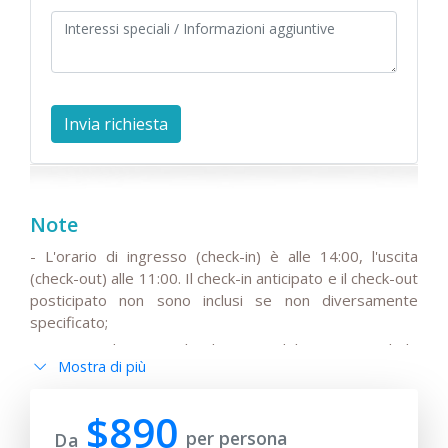
Note
- L'orario di ingresso (check-in) è alle 14:00, l'uscita
(check-out) alle 11:00. Il check-in anticipato e il check-out
posticipato non sono inclusi se non diversamente
specificato;
- Si prega di notare che il prezzo del tour non include
Mostra di più
l'IVA stagionale del 15%, che potrebbe essere aggiunta
al prezzo base del viaggio;
$890
- Si prega di notare che gli autisti non parlano inglese o
per persona
Da
hanno solo una conoscenza di base della lingua;