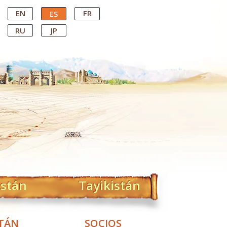
EN
FR
ES
RU
JP
istán
Tayikistán
STÁN
SOCIOS