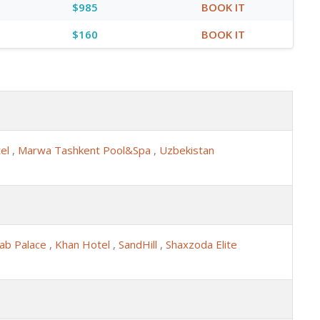
$985
BOOK IT
$160
BOOK IT
tel
,
Marwa Tashkent Pool&Spa
,
Uzbekistan
iab Palace
,
Khan Hotel
,
SandHill
,
Shaxzoda Elite