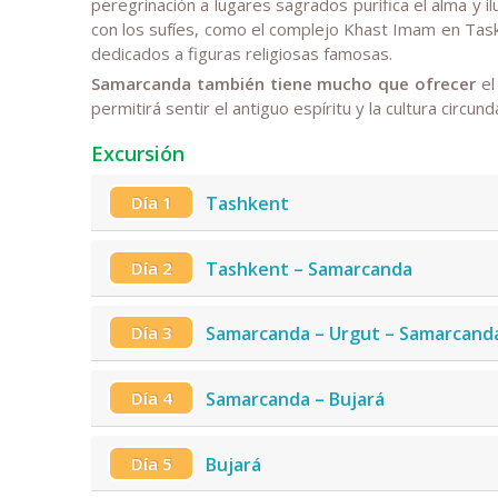
peregrinación a lugares sagrados purifica el alma y i
con los sufíes, como el complejo Khast Imam en Task
dedicados a figuras religiosas famosas.
Samarcanda también tiene mucho que ofrecer
el
permitirá sentir el antiguo espíritu y la cultura circund
Excursión
Día 1
Tashkent
Día 2
Tashkent – Samarcanda
Día 3
Samarcanda – Urgut – Samarcand
Día 4
Samarcanda – Bujará
Día 5
Bujará