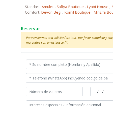
Standart:
Amulet
,
Safiya Boutique
,
Lyabi House
,
Comfort:
Devon Begi
,
Komil Boutique
,
Minzifa Bo
Reservar
Para enviarnos una solicitud de tour, por favor complete y en
marcados con un asterisco (*)