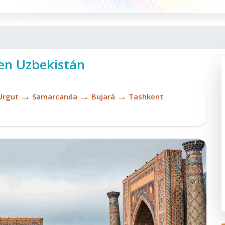
 en Uzbekistán
→
→
→
Urgut
Samarcanda
Bujará
Tashkent
Sh