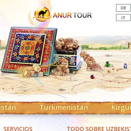
Central Asian Tour Operator
DE
IT
istán
Turkmenistán
Kirgu
SERVICIOS
TODO SOBRE UZBEKI