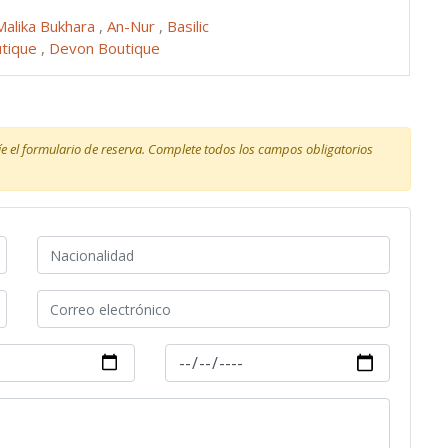
Malika Bukhara
,
An-Nur
,
Basilic
utique
,
Devon Boutique
víe el formulario de reserva. Complete todos los campos obligatorios