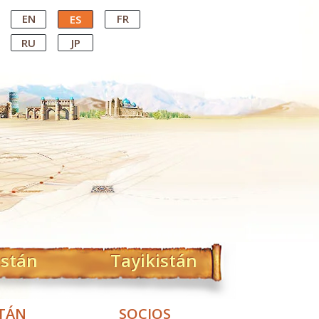
EN
FR
ES
RU
JP
istán
Tayikistán
STÁN
SOCIOS