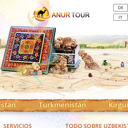
Central Asian Tour Operator
DE
IT
istán
Turkmenistán
Kirgu
SERVICIOS
TODO SOBRE UZBEKI