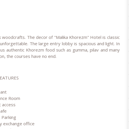
k woodcrafts. The decor of "Malika Khorezm" Hotel is classic
nforgettable. The large entry lobby is spacious and light. In
cious authentic Khorezm food such as gumma, pilav and many
ion, the courses have no end.
FEATURES
rant
ence Room
t access
safe
 Parking
y exchange office