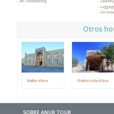
- Air-conditioning
- Laundry
- Luggag
- 24 Hou
Otros hot
Malika Khiva
Shakhrizoda Khiva
SOBRE ANUR TOUR