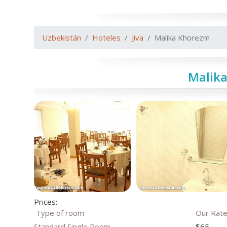
Uzbekistán
Hoteles
Jiva
Malika Khorezm
Malik
Prices:
Type of room
Our Rat
Standard Single Room
$65