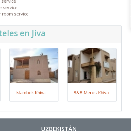
 service
e service
r room service
eles en Jiva
Islambek Khiva
B&B Meros Khiva
UZBEKISTÁN