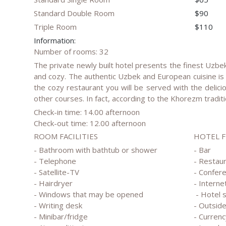
Standard Double Room
$90
Triple Room
$110
Information:
Number of rooms: 32
The private newly built hotel presents the finest Uzbe
and cozy. The authentic Uzbek and European cuisine is u
the cozy restaurant you will be served with the deli
other courses. In fact, according to the Khorezm tradit
Check-in time: 14.00 afternoon
Check-out time: 12.00 afternoon
ROOM FACILITIES
HOTEL 
- Bathroom with bathtub or shower
- Bar
- Telephone
- Restau
- Satellite-TV
- Confer
- Hairdryer
- Interne
- Windows that may be opened
- Hotel 
- Writing desk
- Outside
- Minibar/fridge
- Currenc