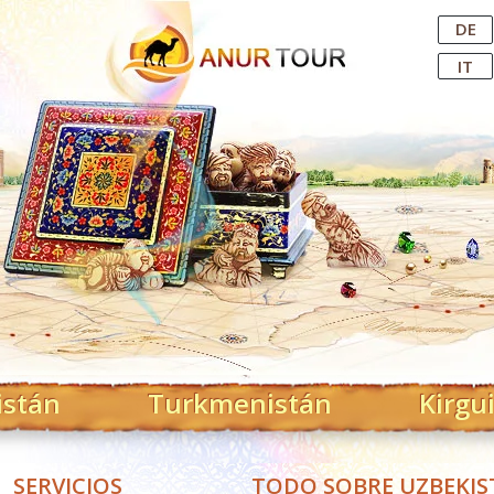
Central Asian Tour Operator
DE
IT
istán
Turkmenistán
Kirgu
SERVICIOS
TODO SOBRE UZBEKI