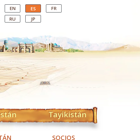
EN
FR
ES
RU
JP
istán
Tayikistán
STÁN
SOCIOS