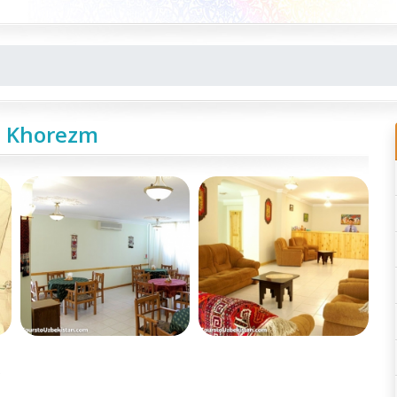
a Khorezm
e