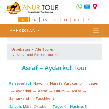
DE
EN
ES
FR
IT
RU
JP
USBEKISTAN
Usbekistan
Alle Touren
Aktiv- und Extremtouren
Asraf – Aydarkul Tour
→
→
Reiseverlauf:
Navoi
Nurata Yurt camp
Lager
→
→
→
→
→
Aydarkul
Asraf
Uhum
Asfar
→
Samarkand
Taschkent
Saison:
März- Oktober |
Tage:
4 |
Nächte:
3