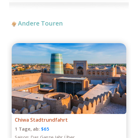
Andere Touren
Private Tour durch Buchara
1 Tage,
ab:
$75
Saison:
Das Ganze Jahr