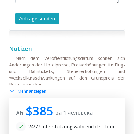
Notizen
- Nach dem Veröffentlichungsdatum können sich
Änderungen der Hotelpreise, Preiserhöhungen für Flug-
und Bahntickets, Steuererhöhungen und
Wechselkursschwankungen auf den Grundpreis der
Reise auswirken.
Mehr anzeigen
- Alle Änderungen der Hauptreiseroute, Änderungen
der Flüge oder der Abflug-/Ankunftszeiten
internationaler Flüge müssen mit den Reisenden
$385
за 1 человека
vereinbart und vorab bestätigt werden.
Ab
- Bitte beachten Sie, dass die Bahnfahrt(en) je nach
24/7 Unterstützung während der Tour
Verfügbarkeit von Tickets für die angegebenen Daten
und Zugfahrpläne durch einen Transfer mit dem Auto