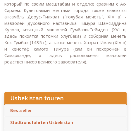
который по своим масштабам и отделке сравним с Ак-
Сараем. Культовыми местами города также являются
ансамбль Дорус-Тиляват ("голубая мечеть", XIV в) -
мавзолей духовного наставника Тимура Шамсиддина
Кулола, изящный мавзолей Гумбази-Сейидон (XVI в,
здесь покоятся потомки Улугбека) и соборная мечеть
Кок-Гумбаз (1435 г), а также мечеть Хазрат-Имам (XIV в)
и кенотаф самого Тимура (сам он похоронен в
Самарканде, а здесь расположены мавзолеи
родственников великого завоевателя).
Usbekistan touren
Bestseller
Stadtrundfahrten Usbekistan