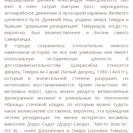
взят в плен сатрап Бактрии Бесс, зарождалось
антиарабское движение и проходили караваны Великого
шелкового пути. Древний Кеш, родина эмира Тимура и
бывшая "домашняя резиденция" Тимуридов, когда-то,
вероятно, был величественнее и богаче самого
Самарканда.
В городе сохранилось относительно немного
памятников истории, но все они уникальны или имеют
колоссальную историческую ценность. К
достопримечательностям Шахрисабза относятся
дворец Тимура Ак-Сарай (Белый дворец, 1380-1404 гг.),
который в значительной степени разрушен, но
интенсивно восстанавливается. Кроме гигантских 40-
метровых ворот, здесь можно увидеть великолепные
филигранные мозаики и уникальные по технологии
образцы стеновой кладки, по которым можно судить
какое великолепие составляла, вероятно, эта громадная
летняя резиденция. Не менее интересен ансамбль
мавзолея Дорус-Садат (Дорус-Саодат, "Место Власти",
XIV в) - склеп Джахангира и Омара (сыновья Тимура),