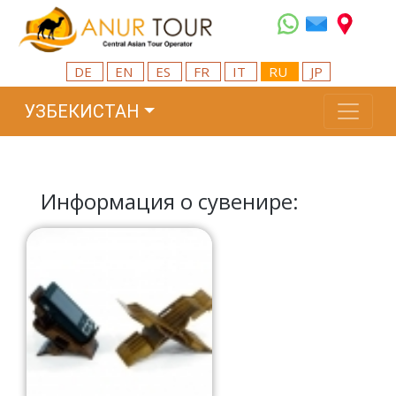
DE
EN
ES
FR
IT
RU
JP
УЗБЕКИСТАН
Информация о сувенире: