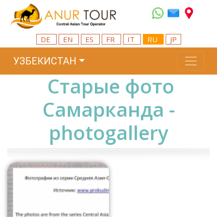
DE
EN
ES
FR
IT
RU
JP
УЗБЕКИСТАН
Старые фото
Самарканда -
photogallery