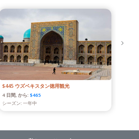
ヒヴァへの一日ツアー
Tour
1 日間,
から:
$380
1 日
シーズン:
一年中
シーズ