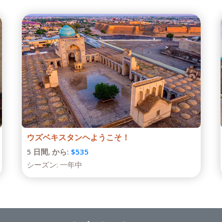
$445 ウズベキスタン徳用観光
4 日間,
から:
$465
シーズン:
一年中