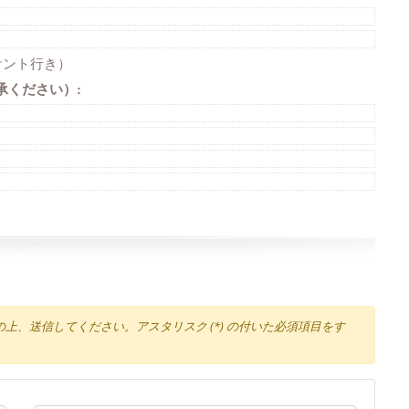
ケント行き）
承ください）
:
、送信してください。アスタリスク (*) の付いた必須項目をす