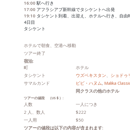
16:00
駅へ行き
17:00
アフラシアブ新幹線でタシケントへ出発
19:10
タシケント到着、出迎え、ホテルへ行き、自由
4日目
タシケント
ホテルで朝食、空港へ移動
ツアー終了
宿泊:
町
ホテル
タシケント
ウズベキスタン
、
ショドゥ
サマルカンド
ビビ・ハヌム
,
Malika Classi
同クラスの他のホテル
:
ツアーの値段 （
＄）
US
人数
一人につき
2 人、数人
$222
一人用
$50
ツアーの値段は以下の内容が含まれます
: