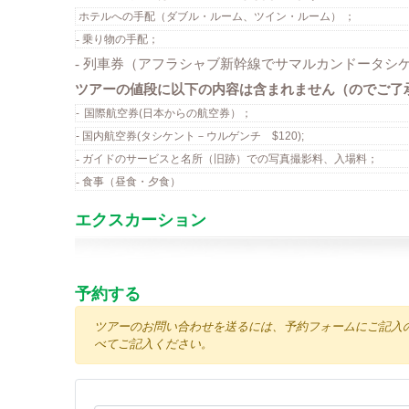
ホテル
への
手配（ダブル・ルーム、ツイン・ルーム）
；
-
乗り物の手配；
- 列車券（アフラシャブ新幹線でサマルカンドータシ
ツアーの値段に以下の内容は含まれません（のでご了
-
(
国際航空券
日本からの航空券）；
- 国内航空券(タシケント－ウルゲンチ $120);
-
ガイドのサービスと名所（旧跡）での写真撮影料、入場料；
- 食事（昼食・夕食）
エクスカーション
予約する
ツアーのお問い合わせを送るには、予約フォームにご記入の上
べてご記入ください。