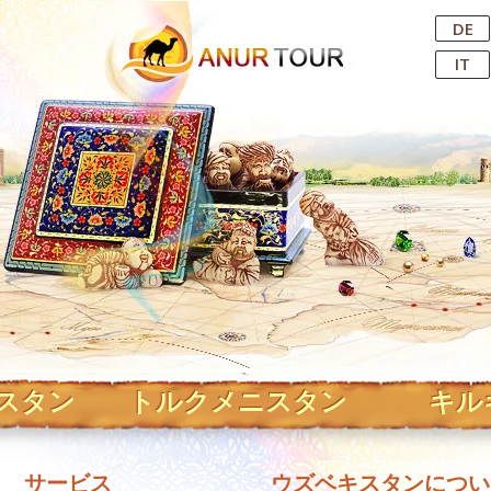
Central Asian Tour Operator
DE
IT
スタン
トルクメニスタン
キル
サービス
ウズベキスタンについ