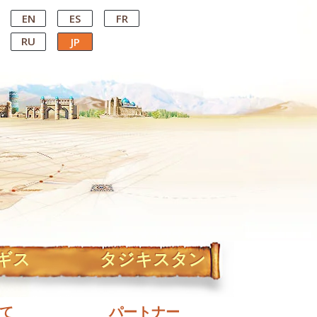
EN
ES
FR
RU
JP
ギス
タジキスタン
て
パートナー