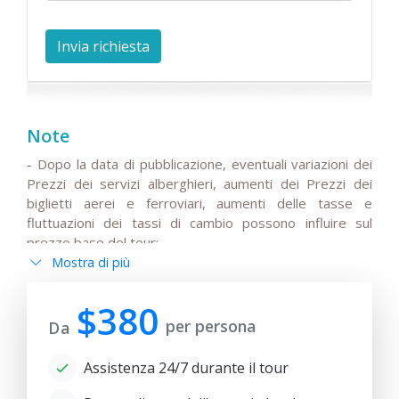
Note
- Dopo la data di pubblicazione, eventuali variazioni dei
Prezzi dei servizi alberghieri, aumenti dei Prezzi dei
biglietti aerei e ferroviari, aumenti delle tasse e
fluttuazioni dei tassi di cambio possono influire sul
prezzo base del tour;
Mostra di più
- Tutte le modifiche all'itinerario principale devono
essere concordate, le modifiche ai voli o gli orari di
partenza/arrivo dei voli internazionali e pre-confermate
$380
per persona
dai turisti;
Da
- Anur tour non è responsabile per le circostanze di
Assistenza 24/7 durante il tour
forza maggiore (condizioni meteorologiche durante il
tour, lavori di riparazione e restauro su alcune sezioni di