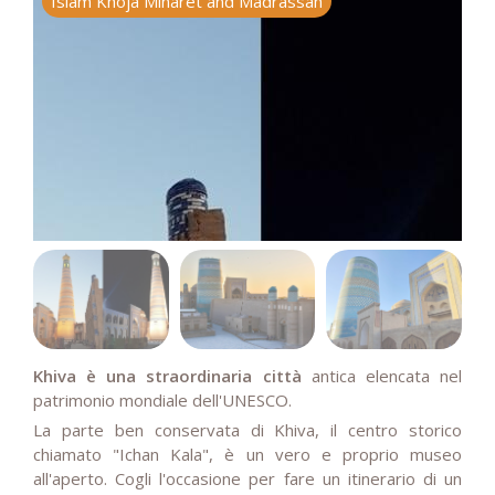
Islam Khoja Minaret and Madrassah
K
Khiva è una straordinaria città
antica elencata nel
patrimonio mondiale dell'UNESCO.
La parte ben conservata di Khiva, il centro storico
chiamato "Ichan Kala", è un vero e proprio museo
all'aperto. Cogli l'occasione per fare un itinerario di un