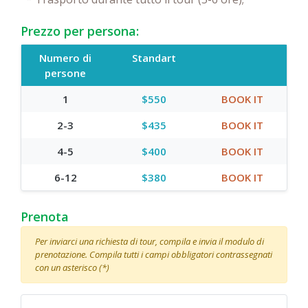
Prezzo per persona:
Numero di
Standart
persone
1
$550
BOOK IT
2-3
$435
BOOK IT
4-5
$400
BOOK IT
6-12
$380
BOOK IT
Prenota
Per inviarci una richiesta di tour, compila e invia il modulo di
prenotazione. Compila tutti i campi obbligatori contrassegnati
con un asterisco (*)