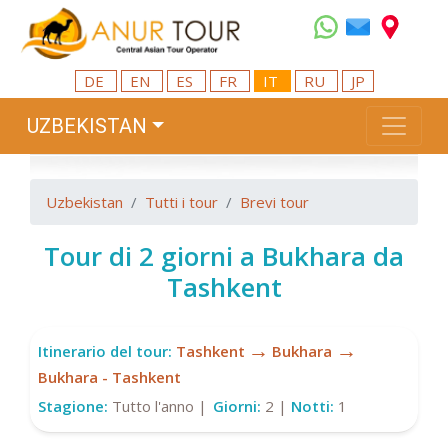
DE
EN
ES
FR
IT
RU
JP
UZBEKISTAN
Uzbekistan
Tutti i tour
Brevi tour
Tour di 2 giorni a Bukhara da
Tashkent
→
→
Itinerario del tour:
Tashkent
Bukhara
Bukhara - Tashkent
Stagione:
Tutto l'anno |
Giorni:
2 |
Notti:
1