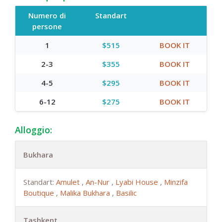
Numero di
Standart
persone
1
$515
BOOK IT
2-3
$355
BOOK IT
4-5
$295
BOOK IT
6-12
$275
BOOK IT
Alloggio:
Bukhara
Standart:
Amulet
,
An-Nur
,
Lyabi House
,
Minzifa
Boutique
,
Malika Bukhara
,
Basilic
Tashkent