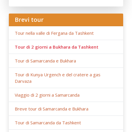
delle tasse e alle fluttuazioni del tasso di cambio può
influenzare il prezzo del tour;
- Anur Tour non è responsabile per circostanze di forza
Brevi tour
maggiore (condizioni meteorologiche durante il viaggio,
lavori di riparazione o ricostruzione su tratti stradali,
Tour nella valle di Fergana da Tashkent
restrizioni governative).
Tour di 2 giorni a Bukhara da Tashkent
Tour di Samarcanda e Bukhara
Tour di Kunya Urgench e del cratere a gas
Darvaza
Viaggio di 2 giorni a Samarcanda
Breve tour di Samarcanda e Bukhara
Tour di Samarcanda da Tashkent