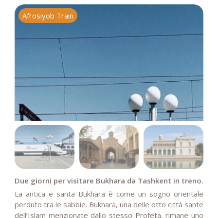
Afrosiyob Train
T
Due giorni per visitare Bukhara da Tashkent in treno.
La antica e santa Bukhara è come un sogno orientale
perduto tra le sabbie. Bukhara, una delle otto città sante
dell’Islam menzionate dallo stesso Profeta, rimane uno