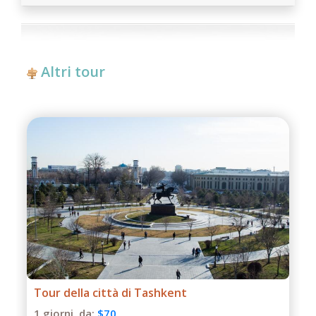
Altri tour
Tour di un giorno a Termiz
1 giorni,
da:
$50