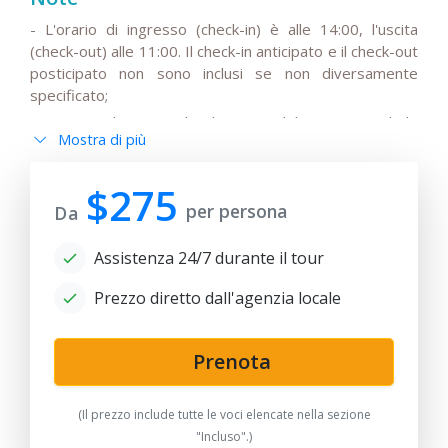
- L'orario di ingresso (check-in) è alle 14:00, l'uscita
(check-out) alle 11:00. Il check-in anticipato e il check-out
posticipato non sono inclusi se non diversamente
specificato;
- Si prega di notare che il prezzo del tour non include
Mostra di più
l'IVA stagionale del 15%, che potrebbe essere aggiunta
al prezzo base del viaggio;
$275
- Si prega di notare che gli autisti non parlano inglese o
per persona
Da
hanno solo una conoscenza di base della lingua;
- Tutte le modifiche all'itinerario di base, così come gli
Assistenza 24/7 durante il tour
orari dei trasferimenti a seconda dell'orario di
partenza/arrivo dei voli internazionali, devono essere
Prezzo diretto dall'agenzia locale
discussi e concordati in anticipo;
- Si prega di notare che i viaggi in treno possono essere
sostituiti da trasferimenti in auto a seconda della
Prenota
disponibilità dei biglietti e dell'orario dei treni;
- Dopo la data di pubblicazione, qualsiasi modifica agli
(Il prezzo include tutte le voci elencate nella sezione
hotel, ai prezzi dei biglietti aerei/ferroviari, all'aumento
"Incluso".)