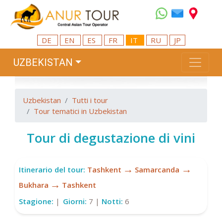
DE
EN
ES
FR
IT
RU
JP
UZBEKISTAN
Uzbekistan
Tutti i tour
Tour tematici in Uzbekistan
Tour di degustazione di vini
→
→
Itinerario del tour:
Tashkent
Samarcanda
→
Bukhara
Tashkent
Stagione:
|
Giorni:
7 |
Notti:
6