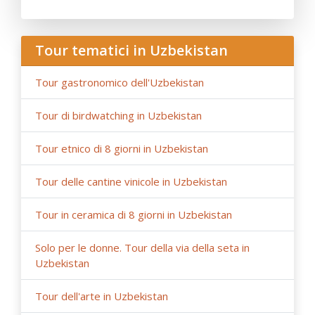
delle tasse e alle fluttuazioni del tasso di cambio può
influenzare il prezzo del tour;
- Anur Tour non è responsabile per circostanze di forza
Tour tematici in Uzbekistan
maggiore (condizioni meteorologiche durante il viaggio,
lavori di riparazione o ricostruzione su tratti stradali,
Tour gastronomico dell'Uzbekistan
restrizioni governative).
Tour di birdwatching in Uzbekistan
Tour etnico di 8 giorni in Uzbekistan
Tour delle cantine vinicole in Uzbekistan
Tour in ceramica di 8 giorni in Uzbekistan
Solo per le donne. Tour della via della seta in
Uzbekistan
Tour dell'arte in Uzbekistan