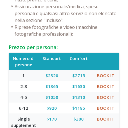
*
Assicurazione personale/medica, spese
personali e qualsiasi altro servizio non elencato
nella sezione "Incluso".
*
Riprese fotografiche e video (macchine
fotografiche professionali);
Prezzo per persona:
Numero di
Standart
Comfort
persone
1
$2320
$2715
BOOK IT
2-3
$1365
$1630
BOOK IT
4-5
$1050
$1310
BOOK IT
6-12
$920
$1185
BOOK IT
Single
$170
$300
BOOK IT
supplement