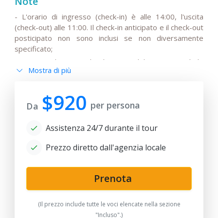
Note
- L'orario di ingresso (check-in) è alle 14:00, l'uscita
(check-out) alle 11:00. Il check-in anticipato e il check-out
posticipato non sono inclusi se non diversamente
specificato;
- Si prega di notare che il prezzo del tour non include
Mostra di più
l'IVA stagionale del 15%, che potrebbe essere aggiunta
al prezzo base del viaggio;
$920
- Si prega di notare che gli autisti non parlano inglese o
per persona
Da
hanno solo una conoscenza di base della lingua;
- Tutte le modifiche all'itinerario di base, così come gli
Assistenza 24/7 durante il tour
orari dei trasferimenti a seconda dell'orario di
partenza/arrivo dei voli internazionali, devono essere
Prezzo diretto dall'agenzia locale
discussi e concordati in anticipo;
- Si prega di notare che i viaggi in treno possono essere
sostituiti da trasferimenti in auto a seconda della
Prenota
disponibilità dei biglietti e dell'orario dei treni;
- Dopo la data di pubblicazione, qualsiasi modifica agli
(Il prezzo include tutte le voci elencate nella sezione
hotel, ai prezzi dei biglietti aerei/ferroviari, all'aumento
"Incluso".)