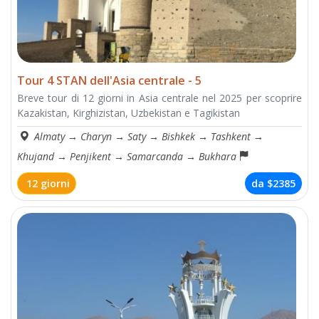
Tour 4 STAN dell'Asia centrale - 5
Breve tour di 12 giorni in Asia centrale nel 2025 per scoprire
Kazakistan, Kirghizistan, Uzbekistan e Tagikistan
Almaty
→
Charyn
→
Saty
→
Bishkek
→
Tashkent
→
Khujand
→
Penjikent
→
Samarcanda
→
Bukhara
12 giorni
da
$2385