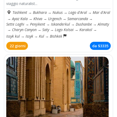
viaggio naturalist...
Tashkent
→
Bukhara
→
Nukus
→
Lago d'Aral
→
Mar d'Aral
→
Ayaz Kala
→
Khiva
→
Urgench
→
Samarcanda
→
Sette Laghi
→
Penjikent
→
Iskanderkul
→
Dushanbe
→
Almaty
→
Charyn Canyon
→
Saty
→
Lago Kolsai
→
Karakol
→
Issyk kul
→
Issyk
→
Kul
→
Bishkek
22 giorni
da
$3335