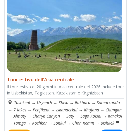
Tour estivo dell'Asia centrale
Il tour estivo di 20 giorni in Asia centrale nel 2026 include tour
in Uzbekistan, Tagikistan, Kazakistan e Kirghizistan
Tashkent
→
Urgench
→
Khiva
→
Bukhara
→
Samarcanda
→
7 lakes
→
Penjikent
→
Iskanderkul
→
Khujand
→
Chimgan
→
Almaty
→
Charyn Canyon
→
Saty
→
Lago Kolsai
→
Karakol
→
Tamga
→
Kochkor
→
Sonkul
→
Chon Kemin
→
Bishkek