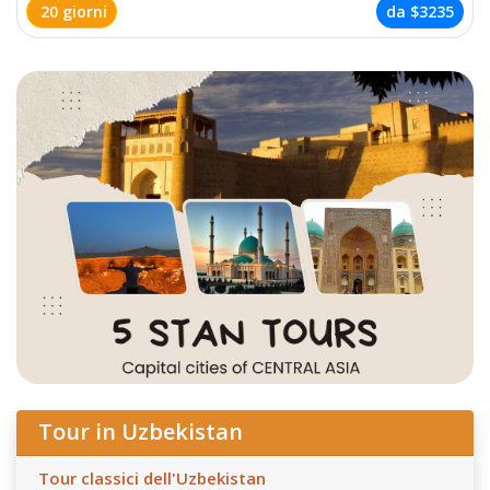
20 giorni
da
$3235
Tour in Uzbekistan
Tour classici dell'Uzbekistan