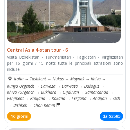
Central Asia 4-stan tour - 6
Visita Uzbekistan - Turkmenistan - Tagikistan - Kirghizistan
per 16 giorni / 15 notti: tutte le principali attrazioni sono
incluse!
Italia
→
Tashkent
→
Nukus
→
Muynak
→
Khiva
→
Kunya Urgench
→
Darvaza
→
Darwaza
→
Dašoguz
→
Khiva /Urgench
→
Bukhara
→
Gijduvan
→
Samarcanda
→
Penjikent
→
Khujand
→
Kokand
→
Fergana
→
Andijan
→
Osh
→
Bishkek
→
Chon Kemin
16 giorni
da
$2595