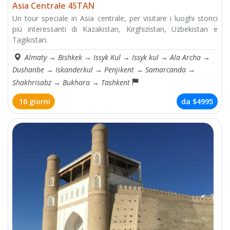
Asia Centrale 4STAN
Un tour speciale in Asia centrale, per visitare i luoghi storici
più interessanti di Kazakistan, Kirghizistan, Uzbekistan e
Tagikistan.
Almaty
→
Bishkek
→
Issyk Kul
→
Issyk kul
→
Ala Archa
→
Dushanbe
→
Iskanderkul
→
Penjikent
→
Samarcanda
→
Shakhrisabz
→
Bukhara
→
Tashkent
16 giorni
da
$4995