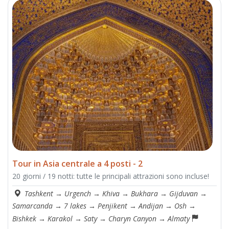
Tour in Asia centrale a 4 posti - 2
20 giorni / 19 notti: tutte le principali attrazioni sono incluse!
Tashkent
→
Urgench
→
Khiva
→
Bukhara
→
Gijduvan
→
Samarcanda
→
7 lakes
→
Penjikent
→
Andijan
→
Osh
→
Bishkek
→
Karakol
→
Saty
→
Charyn Canyon
→
Almaty