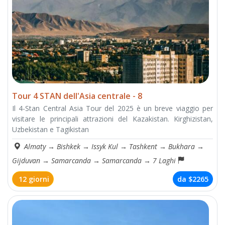
Tour 4 STAN dell'Asia centrale - 8
Il 4-Stan Central Asia Tour del 2025 è un breve viaggio per
visitare le principali attrazioni del Kazakistan. Kirghizistan,
Uzbekistan e Tagikistan
Almaty
→
Bishkek
→
Issyk Kul
→
Tashkent
→
Bukhara
→
Gijduvan
→
Samarсanda
→
Samarcanda
→
7 Laghi
12 giorni
da
$2265