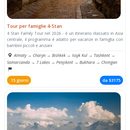
Tour per famiglie 4-Stan
4 Stan Family Tour nel 2026 - è un itinerario rilassato in Asia
centrale, il programma è adatto per vacanze in famiglia con
bambini piccoli e anziani
Almaty
→
Charyn
→
Bishkek
→
Issyk Kul
→
Tashkent
→
Samarcanda
→
7 Lakes
→
Penjikent
→
Bukhara
→
Chimgan
15 giorni
da
$3175