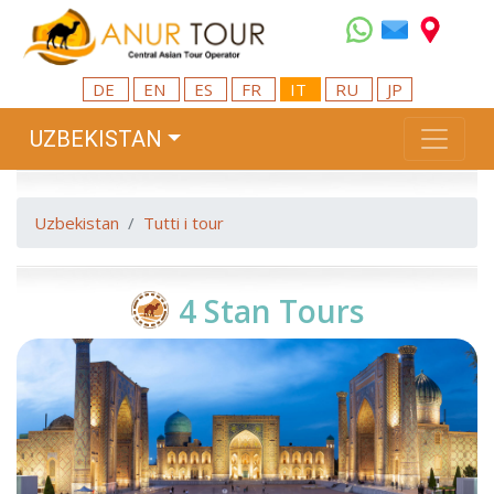
DE
EN
ES
FR
IT
RU
JP
UZBEKISTAN
Uzbekistan
Tutti i tour
4 Stan Tours