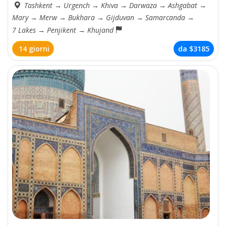
Tashkent
→
Urgench
→
Khiva
→
Darwaza
→
Ashgabat
→
Mary
→
Merw
→
Bukhara
→
Gijduvan
→
Samarcanda
→
7 Lakes
→
Penjikent
→
Khujand
14 giorni
da
$3185