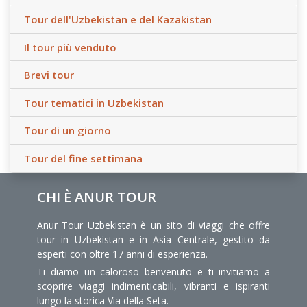
Tour dell'Uzbekistan e del Kazakistan
Il tour più venduto
Brevi tour
Tour tematici in Uzbekistan
Tour di un giorno
Tour del fine settimana
CHI È ANUR TOUR
Anur Tour Uzbekistan è un sito di viaggi che offre
tour in Uzbekistan e in Asia Centrale, gestito da
esperti con oltre 17 anni di esperienza.
Ti diamo un caloroso benvenuto e ti invitiamo a
scoprire viaggi indimenticabili, vibranti e ispiranti
lungo la storica Via della Seta.