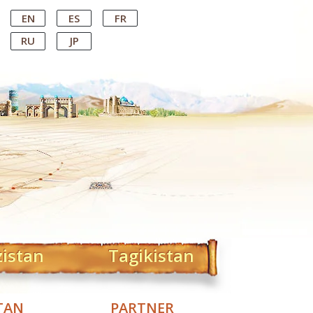
EN
ES
FR
RU
JP
zistan
Tagikistan
TAN
PARTNER