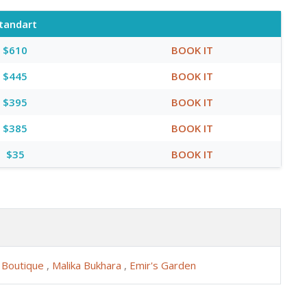
tandart
$610
BOOK IT
$445
BOOK IT
$395
BOOK IT
$385
BOOK IT
$35
BOOK IT
a Boutique
,
Malika Bukhara
,
Emir's Garden