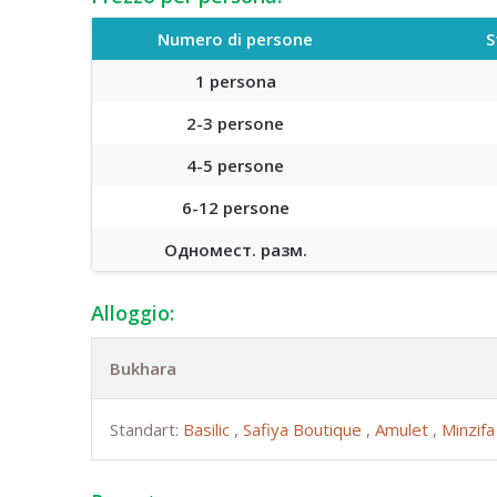
Numero di persone
S
1 persona
2-3 persone
4-5 persone
6-12 persone
Одномест. разм.
Alloggio:
Bukhara
Standart:
Basilic
,
Safiya Boutique
,
Amulet
,
Minzif