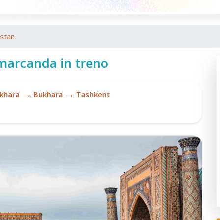
istan
marcanda in treno
→
→
khara
Bukhara
Tashkent
G