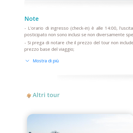
Note
- L'orario di ingresso (check-in) è alle 14:00, l'uscit
posticipato non sono inclusi se non diversamente spec
- Si prega di notare che il prezzo del tour non inclu
prezzo base del viaggio;
- Si prega di notare che gli autisti non parlano ingles
Mostra di più
- Tutte le modifiche all'itinerario di base, così 
partenza/arrivo dei voli internazionali, devono essere 
- Si prega di notare che i viaggi in treno possono 
disponibilità dei biglietti e dell'orario dei treni;
- Dopo la data di pubblicazione, qualsiasi modifica agl
Altri tour
delle tasse e alle fluttuazioni del tasso di cambio può 
- Anur Tour non è responsabile per circostanze di fo
lavori di riparazione o ricostruzione su tratti stradali,