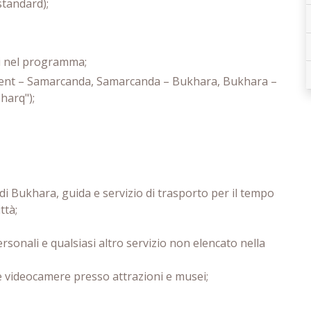
 standard);
cati nel programma;
shkent – Samarcanda, Samarcanda – Bukhara, Bukhara –
harq");
 di Bukhara, guida e servizio di trasporto per il tempo
ttà;
sonali e qualsiasi altro servizio non elencato nella
 e videocamere presso attrazioni e musei;