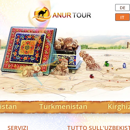
Central Asian Tour Operator
DE
IT
istan
Turkmenistan
Kirghi
SERVIZI
TUTTO SULL'UZBEKIS