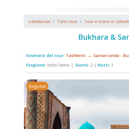
Uzbekistan
Tutti i tour
Tour in treno in Uzbek
Bukhara & Sa
→
Itinerario del tour:
Tashkent
Samarcanda - Bu
Stagione:
tutto l'anno |
Giorni:
2 |
Notti:
1
Registan