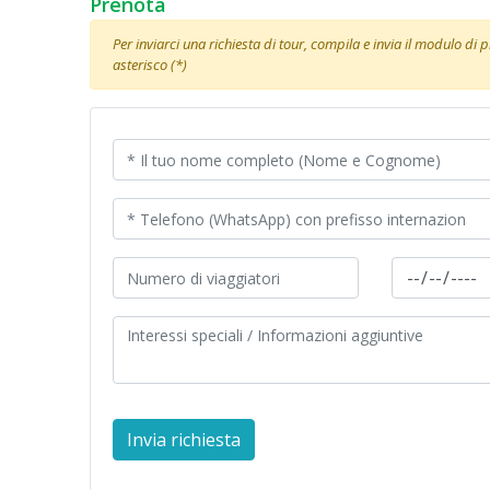
Prenota
Per inviarci una richiesta di tour, compila e invia il modulo di
asterisco (*)