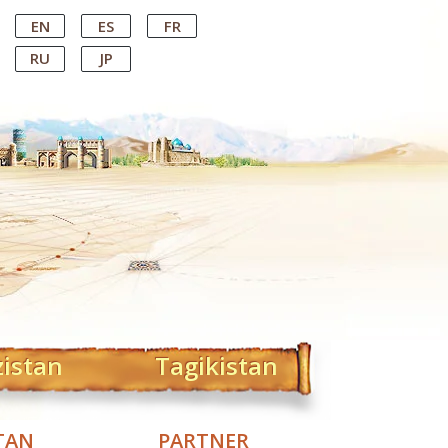
EN
ES
FR
RU
JP
zistan
Tagikistan
TAN
PARTNER