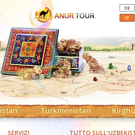
Central Asian Tour Operator
DE
IT
istan
Turkmenistan
Kirghi
SERVIZI
TUTTO SULL'UZBEKIS