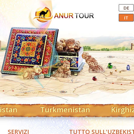
Central Asian Tour Operator
DE
IT
istan
Turkmenistan
Kirghi
SERVIZI
TUTTO SULL'UZBEKIS