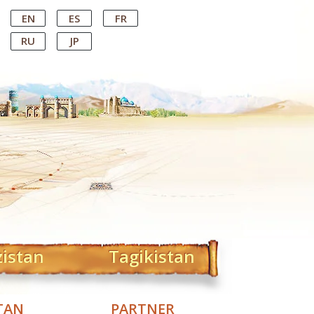
EN
ES
FR
RU
JP
zistan
Tagikistan
TAN
PARTNER